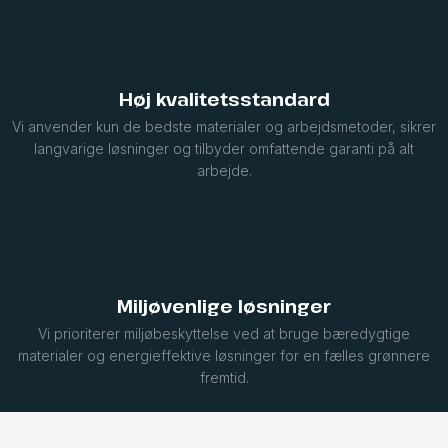
Høj kvalitetsstandard
Vi anvender kun de bedste materialer og arbejdsmetoder, sikrer
langvarige løsninger og tilbyder omfattende garanti på alt
arbejde.
Miljøvenlige løsninger
Vi prioriterer miljøbeskyttelse ved at bruge bæredygtige
materialer og energieffektive løsninger for en fælles grønnere
fremtid.