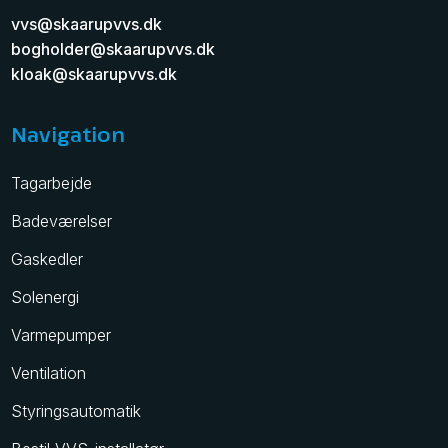
vvs@skaarupvvs.dk
bogholder@skaarupvvs.dk
kloak@skaarupvvs.dk
​
Navigation
Tagarbejde
Badeværelser
Gaskedler
Solenergi
Varmepumper
Ventilation
Styringsautomatik