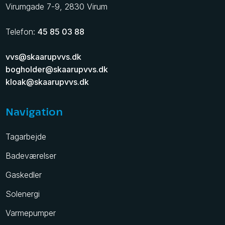
​Virumgade 7-9, 2830 Virum
Telefon:
45 85 03 88
vvs@skaarupvvs.dk
bogholder@skaarupvvs.dk
kloak@skaarupvvs.dk
​
Navigation
Tagarbejde
Badeværelser
Gaskedler
Solenergi
Varmepumper